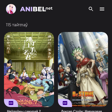
115 тайтлаў
Няўлоўны самурай 2
Доктар Стоўн: Навуковая