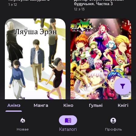
будучыня. Частка 3
1 з 12
12 з 13
Анімэ
Манга
Кіно
Гульні
Кнігі
Ляўша Эрэн
Сардэчна запрашаем у
Пекла, Ірума! 4
13 з 13
12 з 24
Каталогі
Новае
Профіль