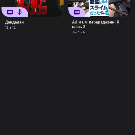
Дандадан
Аб маім перараджэнні ў
слізь 3
12 з 12
24 з 24