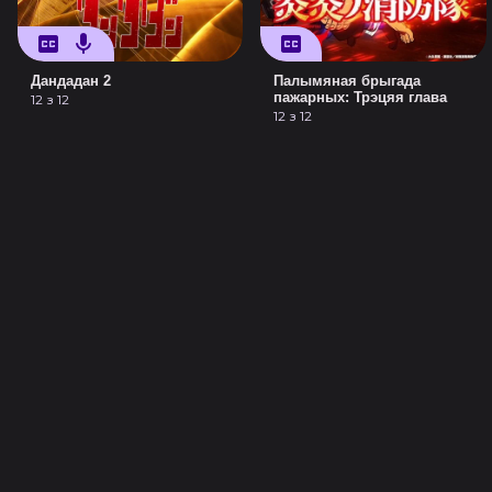
Дандадан 2
Палымяная брыгада
пажарных: Трэцяя глава
12 з 12
12 з 12