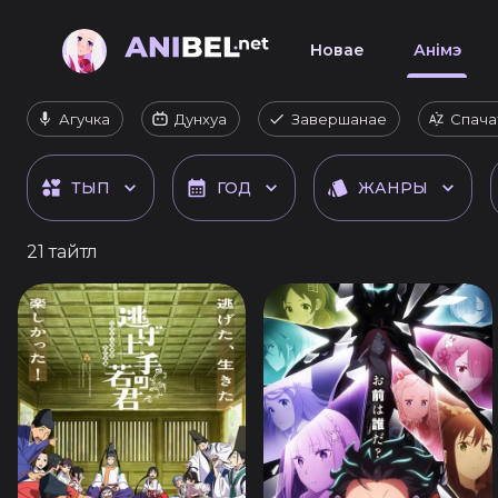
Новае
Анімэ
Агучка
Дунхуа
Завершанае
Спача
ТЫП
ГОД
ЖАНРЫ
21 тайтл