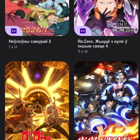
Няўлоўны самурай 2
Re:Zero. Жыццё з нуля ў
іншым свеце 4
1 з 12
11 з 19