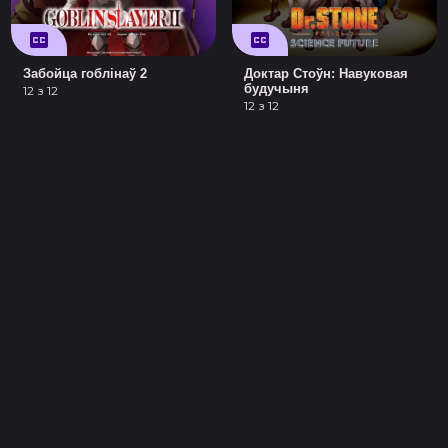
Забойца гоблінаў 2
Доктар Стоўн: Навуковая
будучыня
12 з 12
12 з 12