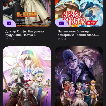
Доктар Стоўн: Навуковая
Палымяная брыгада
будучыня. Частка 3
пажарных: Трэцяя глава.
Частка 2
12 з 13
13 з 13