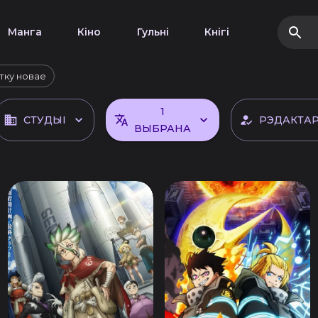
Манга
Кіно
Гульні
Кнігі
тку новае
1
СТУДЫІ
РЭДАКТА
ВЫБРАНА