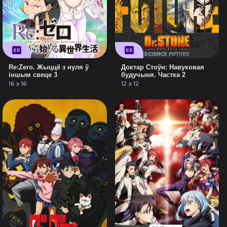
Re:Zero. Жыццё з нуля ў
Доктар Стоўн: Навуковая
іншым свеце 3
будучыня. Частка 2
16 з 16
12 з 12