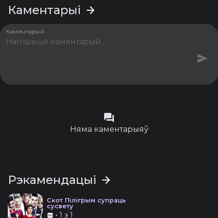
Каментарыі
Каментарый
Няма каментарыяў
Рэкамендацыі
Скот Пілігрым супраць
сусвету
•
1 з 1