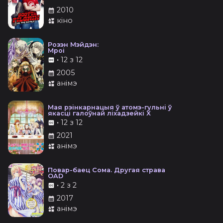
2010
кіно
Розэн Мэйдэн:
Мроі
•
12 з 12
2005
анімэ
Мая рэінкарнацыя ў атомэ-гульні ў
якасці галоўнай ліхадзейкі X
•
12 з 12
2021
анімэ
Повар-баец Сома. Другая страва
OAD
•
2 з 2
2017
анімэ