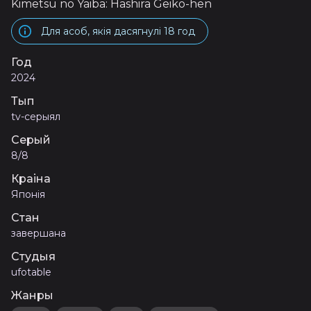
Kimetsu no Yaiba: Hashira Geiko-hen
Для асоб, якія дасягнулі 18 год
Год
2024
Тып
tv-серыял
Серый
8/8
Краіна
Японія
Стан
завершана
Студыя
ufotable
Жанры