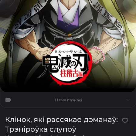
Няма пазнакі
Клінок, які рассякае дэманаў:
Трэніроўка слупоў