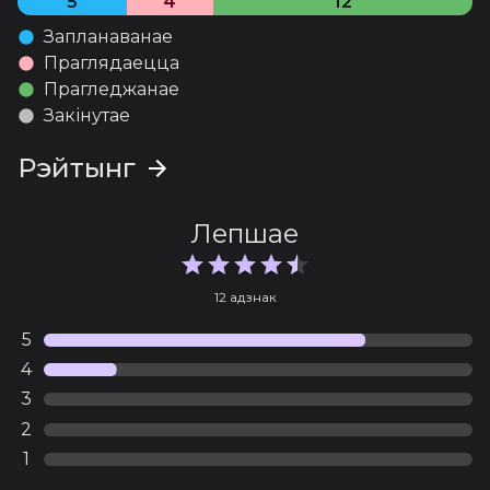
5
4
12
Запланаванае
Праглядаецца
Прагледжанае
Закінутае
Рэйтынг
Лепшае
12 адзнак
5
4
3
2
1