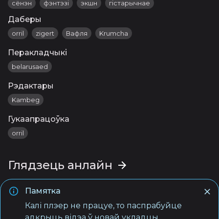
сёнэн
фэнтэзі
экшн
гістарычнае
Даберы
orril
zigert
Вафля
Krumcha
Перакладчыкі
belarusaed
Рэдактары
Kambeg
Гукаапрацоўка
orril
Глядзець анлайн
Памятка
Калі плэер не працуе, то паспрабуйце
адкрыць відэа ў новай укладцы.