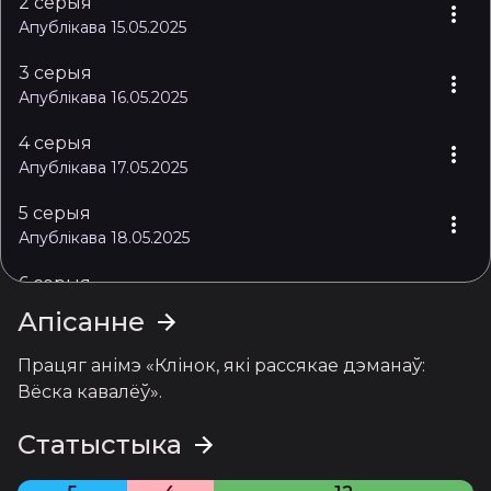
2 серыя
Апублікава 15.05.2025
3 серыя
Апублікава 16.05.2025
4 серыя
Апублікава 17.05.2025
5 серыя
Апублікава 18.05.2025
6 серыя
Апублікава 19.05.2025
Апісанне
7 серыя
Працяг анімэ «Клінок, які рассякае дэманаў: 
Апублікава 20.05.2025
Вёска кавалёў».
8 серыя
Статыстыка
Апублікава 21.05.2025