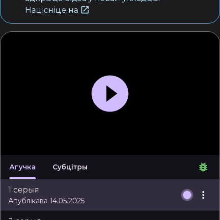
Націсніце на
Агучка
Субцітры
1 серыя
Апублікава 14.05.2025