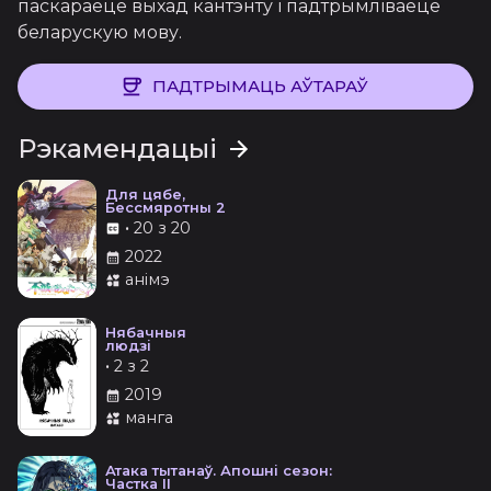
паскараеце выхад кантэнту і падтрымліваеце
беларускую мову.
ПАДТРЫМАЦЬ АЎТАРАЎ
Рэкамендацыі
Для цябе,
Бессмяротны 2
•
20 з 20
2022
анімэ
Нябачныя
людзі
•
2 з 2
2019
манга
Атака тытанаў. Апошні сезон:
Частка II