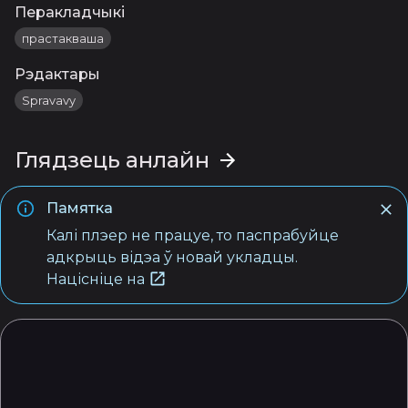
Перакладчыкі
прастакваша
Рэдактары
Spravavy
Глядзець анлайн
Памятка
Калі плэер не працуе, то паспрабуйце
адкрыць відэа ў новай укладцы.
Націсніце на