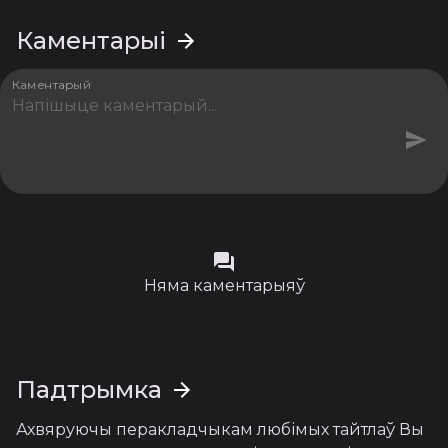
Каментарыі
Каментарый
Няма каментарыяў
Падтрымка
Ахвяруючы перакладчыкам любімых тайтлаў Вы