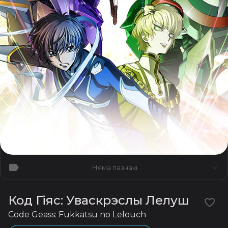
Няма пазнакі
Код Гіяс: Уваскрэслы Лелуш
Code Geass: Fukkatsu no Lelouch