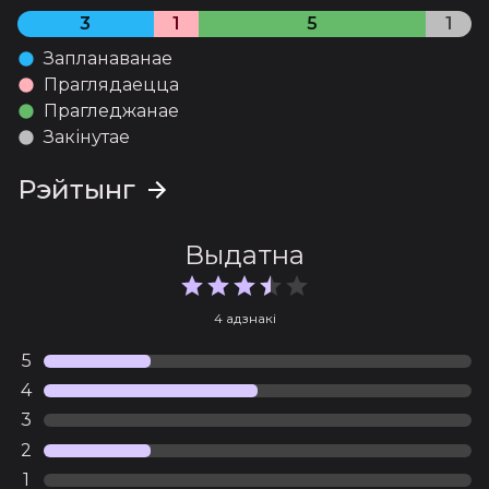
3
1
5
1
Запланаванае
Праглядаецца
Прагледжанае
Закінутае
Рэйтынг
Выдатна
4 адзнакі
5
4
3
2
1