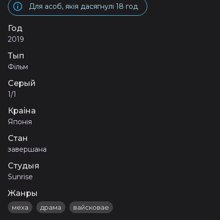
Для асоб, якія дасягнулі 18 год
Год
2019
Тып
Фільм
Серый
1/1
Краіна
Японія
Стан
завершана
Студыя
Sunrise
Жанры
меха
драма
вайсковае