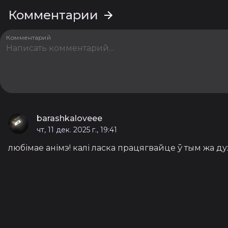
Комментарии
Комментарий
barashkaloveee
чт, 11 дек. 2025 г., 19:41
любімае анімэ! калі ласка працягвайце ў тым жа ду