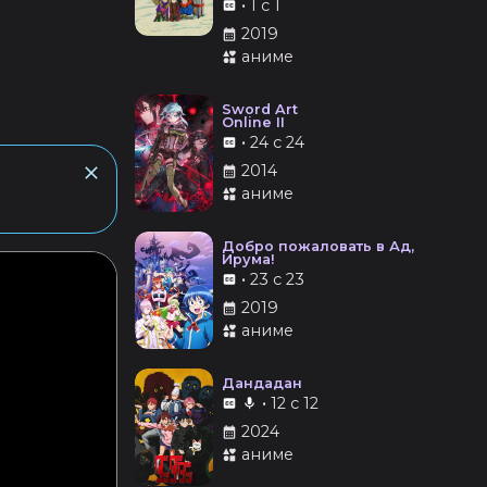
•
1 с 1
2019
аниме
Sword Art
Online II
•
24 с 24
2014
аниме
Добро пожаловать в Ад,
Ирума!
•
23 с 23
2019
аниме
Дандадан
•
12 с 12
2024
аниме