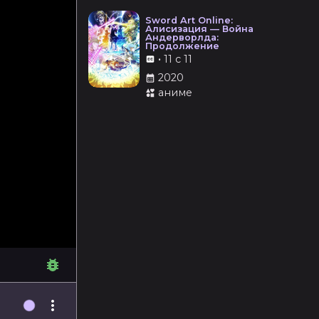
Sword Art Online:
Алисизация — Война
Андерворлда:
Продолжение
•
11 с 11
2020
аниме