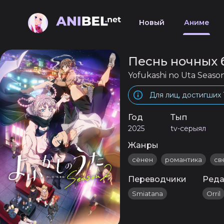
Новый
Аниме
Песнь ночных 
Yofukashi no Uta Seaso
Для лиц, достигших 
Год
Тып
2025
tv-серыял
Жанры
сёнен
романтика
св
Переводчики
Реда
Smiatana
Orril