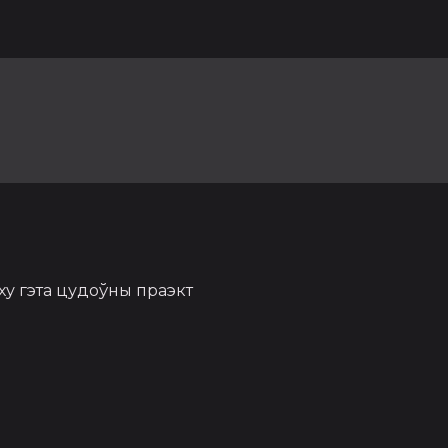
ху гэта цудоўны праэкт