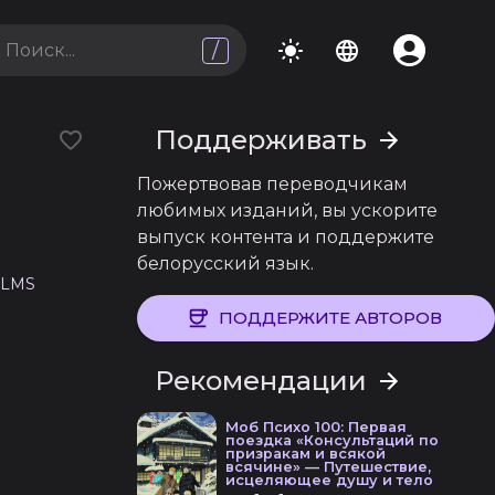
/
Поддерживать
Пожертвовав переводчикам
любимых изданий, вы ускорите
выпуск контента и поддержите
я
белорусский язык.
ILMS
ПОДДЕРЖИТЕ АВТОРОВ
Рекомендации
Моб Психо 100: Первая
поездка «Консультаций по
призракам и всякой
всячине» — Путешествие,
исцеляющее душу и тело