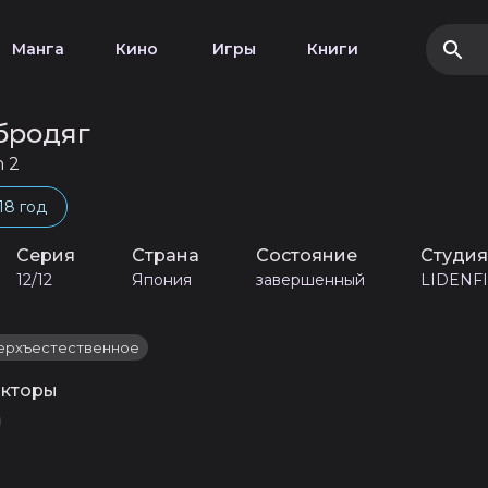
Манга
Кино
Игры
Книги
бродяг
n 2
18 год
Серия
Страна
Состояние
Студи
12/12
Япония
завершенный
LIDENF
ерхъестественное
кторы